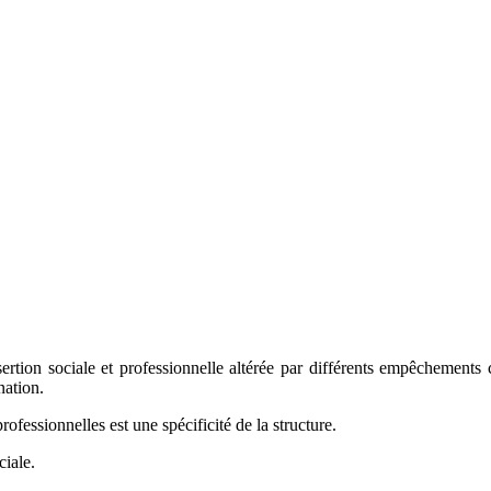
rtion sociale et professionnelle altérée par différents empêchements co
nation.
fessionnelles est une spécificité de la structure.
ciale.