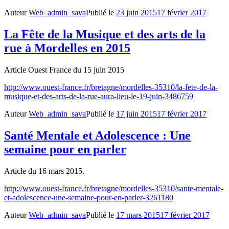
Auteur
Web_admin_sava
Publié le
23 juin 2015
17 février 2017
La Fête de la Musique et des arts de la
rue à Mordelles en 2015
Article Ouest France du 15 juin 2015
http://www.ouest-france.fr/bretagne/mordelles-35310/la-fete-de-la-
musique-et-des-arts-de-la-rue-aura-lieu-le-19-juin-3486759
Auteur
Web_admin_sava
Publié le
17 juin 2015
17 février 2017
Santé Mentale et Adolescence : Une
semaine pour en parler
Article du 16 mars 2015.
http://www.ouest-france.fr/bretagne/mordelles-35310/sante-mentale-
et-adolescence-une-semaine-pour-en-parler-3261180
Auteur
Web_admin_sava
Publié le
17 mars 2015
17 février 2017