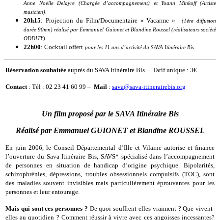
Anne Noëlle Delayre (Chargée d’accompagnement) et Yoann Minkoff (Artiste
musicien)
.
20h15
: Projection du Film/Documentaire « Vacarme »
(1ère diffusion
durée 90mn) réalisé par Emmanuel Guionet et Blandine Roussel (réalisateurs société
ODDITY)
22h00
: Cocktail offert
pour les 11 ans d’activité du SAVA Itinéraire Bis
Réservation souhaitée
auprès du SAVA Itinéraire Bis
–
Tarif unique : 3€
Contact
: Tél : 02 23 41 60 99 –
Mail
:
sava@sava-itinerairebis.org
Un film proposé par le SAVA Itinéraire Bis
Réalisé par Emmanuel GUIONET et Blandine ROUSSEL
En juin 2006, le Conseil Départemental d’Ille et Vilaine autorise et finance
l’ouverture du Sava Itinéraire Bis, SAVS* spécialisé dans l’accompagnement
de personnes en situation de handicap d’origine psychique. Bipolarités,
schizophrénies, dépressions, troubles obsessionnels compulsifs (TOC), sont
des maladies souvent invisibles mais particulièrement éprouvantes pour les
personnes et leur entourage.
Mais qui sont ces personnes ?
De quoi souffrent-elles vraiment ? Que vivent-
elles au quotidien ? Comment réussir à vivre avec ces angoisses incessantes?