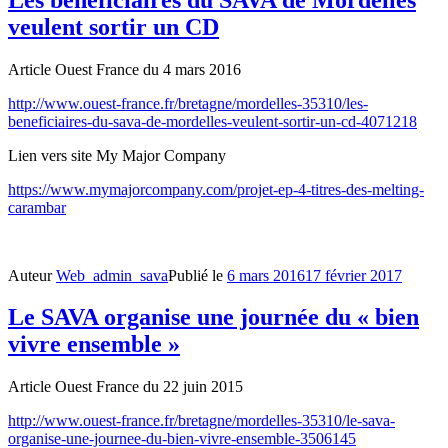
veulent sortir un CD
Article Ouest France du 4 mars 2016
http://www.ouest-france.fr/bretagne/mordelles-35310/les-
beneficiaires-du-sava-de-mordelles-veulent-sortir-un-cd-4071218
Lien vers site My Major Company
https://www.mymajorcompany.com/projet-ep-4-titres-des-melting-
carambar
Auteur
Web_admin_sava
Publié le
6 mars 2016
17 février 2017
Le SAVA organise une journée du « bien
vivre ensemble »
Article Ouest France du 22 juin 2015
http://www.ouest-france.fr/bretagne/mordelles-35310/le-sava-
organise-une-journee-du-bien-vivre-ensemble-3506145