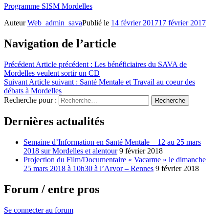
Programme SISM Mordelles
Auteur
Web_admin_sava
Publié le
14 février 2017
17 février 2017
Navigation de l’article
Précédent
Article précédent :
Les bénéficiaires du SAVA de
Mordelles veulent sortir un CD
Suivant
Article suivant :
Santé Mentale et Travail au coeur des
débats à Mordelles
Recherche pour :
Recherche
Dernières actualités
Semaine d’Information en Santé Mentale – 12 au 25 mars
2018 sur Mordelles et alentour
9 février 2018
Projection du Film/Documentaire « Vacarme » le dimanche
25 mars 2018 à 10h30 à l’Arvor – Rennes
9 février 2018
Forum / entre pros
Se connecter au forum